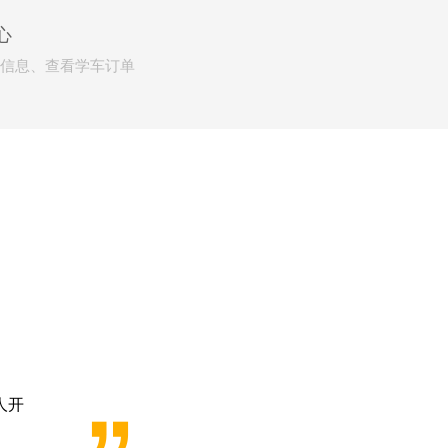
心
信息、查看学车订单
人开